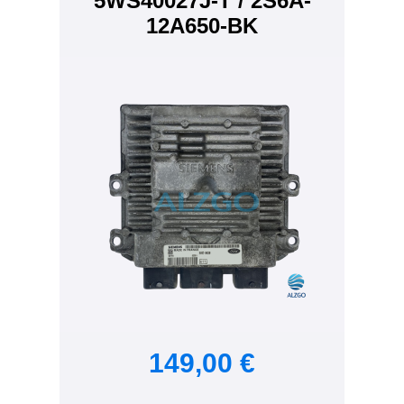
5WS40027J-T / 2S6A-
12A650-BK
149,00 €