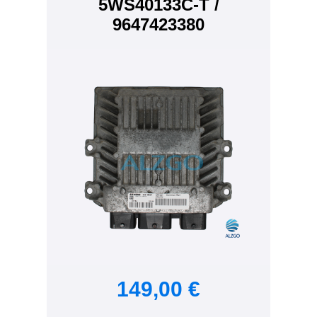
5WS40133C-T /
9647423380
149,00 €