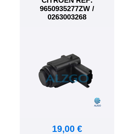
CITROEN REF:
9650935277ZW /
0263003268
19,00 €