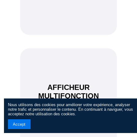
AFFICHEUR
MULTIFONCTION
CITROEN REF:
Nous utilisons des cookies pour améliorer votre expérience, analyser
notre trafic et personnaliser le contenu. En continuant à naviguer, vous
9644422477
acceptez notre utilisation des cookies.
Accept